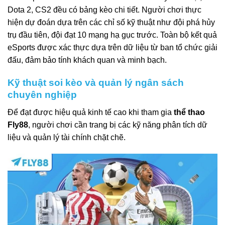
Dota 2, CS2 đều có bảng kèo chi tiết. Người chơi thực
hiện dự đoán dựa trên các chỉ số kỹ thuật như đội phá hủy
trụ đầu tiên, đội đạt 10 mạng hạ gục trước. Toàn bộ kết quả
eSports được xác thực dựa trên dữ liệu từ ban tổ chức giải
đấu, đảm bảo tính khách quan và minh bạch.
Kỹ thuật soi kèo và quản lý ngân sách
chuyên nghiệp
Để đạt được hiệu quả kinh tế cao khi tham gia
thể thao
Fly88
, người chơi cần trang bị các kỹ năng phân tích dữ
liệu và quản lý tài chính chặt chẽ.