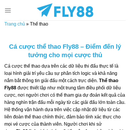
Chuyển
đến
nội
Trang chủ
»
Thể thao
dung
Cá cược thể thao Fly88 – Điểm đến lý
tưởng cho mọi cược thủ
Cá cược thể thao dựa trên các dữ liệu thi đấu thực tế là
loại hình giải trí yêu cầu sự phân tích logic và khả năng
nắm bắt thông tin giải đấu một cách trực diện.
Thể thao
Fly88
được thiết lập như một trung tâm điều phối dữ liệu
cược, nơi người chơi có thể tham gia dự đoán kết quả của
hàng nghìn trận đấu mỗi ngày từ các giải đấu lớn toàn cầu.
Hệ thống vận hành dựa trên việc cập nhật dữ liệu từ các
liên đoàn thể thao chính thức, đảm bảo tính xác thực cho
mọi vé cược của thành viên. Người chơi khi sử