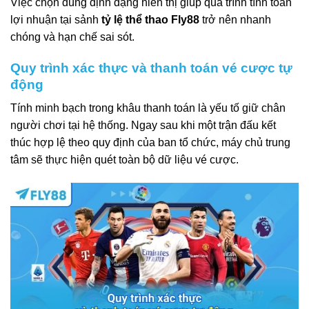
Việc chọn đúng định dạng hiển thị giúp quá trình tính toán
lợi nhuận tại sảnh
tỷ lệ thể thao Fly88
trở nên nhanh
chóng và hạn chế sai sót.
Quy trình xác thực và thanh toán vé cược tự
động
Tính minh bạch trong khâu thanh toán là yếu tố giữ chân
người chơi tại hệ thống. Ngay sau khi một trận đấu kết
thúc hợp lệ theo quy định của ban tổ chức, máy chủ trung
tâm sẽ thực hiện quét toàn bộ dữ liệu vé cược.