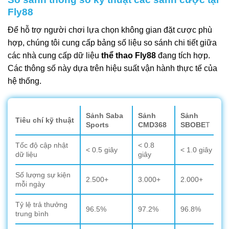
Fly88
Để hỗ trợ người chơi lựa chọn không gian đặt cược phù
hợp, chúng tôi cung cấp bảng số liệu so sánh chi tiết giữa
các nhà cung cấp dữ liệu
thể thao Fly88
đang tích hợp.
Các thông số này dựa trên hiệu suất vận hành thực tế của
hệ thống.
Sảnh Saba
Sảnh
Sảnh
Tiêu chí kỹ thuật
Sports
CMD368
SBOBE
T
Tốc độ cập nhật
< 0.8
< 0.5 giây
< 1.0 giây
dữ liệu
giây
Số lượng sự kiện
2.500+
3.000+
2.000+
mỗi ngày
Tỷ lệ trả thưởng
96.5%
97.2%
96.8%
trung bình