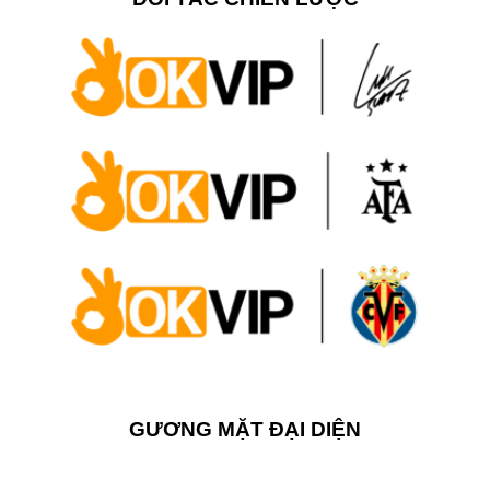
GƯƠNG MẶT ĐẠI DIỆN